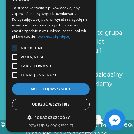
O NAS
Ta strona korzysta z plików cookie, aby
zapewnić lepszą wygodę użytkowania.
Korzystając z tej strony, wyrażasz zgodę na
używanie przez nas wszystkich plików
cookie zgodnie z warunkami naszej polityki
Agencja Kreatywna MultiCreo to grupa
plików cookie.
Dowiedz się więcej
osób mająca za sobą ponad 10 lat
NIEZBĘDNE
doświadczeń w projektowaniu i
WYDAJNOŚĆ
marketingu.
TARGETOWANIE
Skupiamy się na zleceniach z dziedziny
FUNKCJONALNOŚĆ
projektowania graficznego, reklamy i
AKCEPTUJ WSZYSTKIE
marketingu.
ODRZUĆ WSZYSTKIE
POKAŻ SZCZEGÓŁY
Napisz do nas
© 2014-2021
Agencja Kreatywna MultiCreo.
POWERED BY COOKIESCRIPT
Wszelkie prawa zastrzeżone.