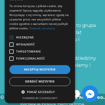
O NAS
Ta strona korzysta z plików cookie, aby
zapewnić lepszą wygodę użytkowania.
Korzystając z tej strony, wyrażasz zgodę na
używanie przez nas wszystkich plików
cookie zgodnie z warunkami naszej polityki
Agencja Kreatywna MultiCreo to grupa
plików cookie.
Dowiedz się więcej
osób mająca za sobą ponad 10 lat
NIEZBĘDNE
doświadczeń w projektowaniu i
WYDAJNOŚĆ
marketingu.
TARGETOWANIE
Skupiamy się na zleceniach z dziedziny
FUNKCJONALNOŚĆ
projektowania graficznego, reklamy i
AKCEPTUJ WSZYSTKIE
marketingu.
ODRZUĆ WSZYSTKIE
POKAŻ SZCZEGÓŁY
Napisz do nas
© 2014-2021
Agencja Kreatywna MultiCreo.
POWERED BY COOKIESCRIPT
Wszelkie prawa zastrzeżone.