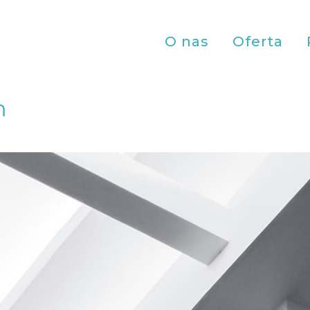
O nas
Oferta
m